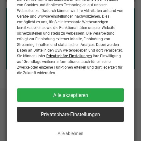
von Cookies und ähnlichen Technologien auf unseren
Webseiten zu. Dadurch können wir Ihre Aktivitäten anhand von
Geräte- und Browsereinstellungen nachvollziehen. Dies
Achtung!
ermöglicht es uns, für Sie interessante Werbeanzeigen
Interessenten aus anderen Bundesländern als Bayern
bereitzustellen sowie die Funktionalitäten unserer Website
und NRW erkundigen sich bitte bei Ihrer lokal
sicherzustellen und stetig zu verbessern. Die Verarbeitung
erfolgt zur Einbindung externer Inhalte, Einbindung von
zuständigen Gesundheitsbehörde, ob das Curriculum
Streaming-Inhalten und statistischen Analyse. Dabei werden
für die Erteilung der sektoralen Heilpraktikererlaubnis
Daten an Dritte in den USA weitergegeben und dort verarbeitet.
für Physiotherapie nach Aktenlage anerkannt wird.
Sie können unter
Privatsphäre-Einstellungen
Ihre Einwilligung
auf Grundlage weiterer Informationen auch für einzelne
Zwecke oder einzelne Funktionen erteilen und dort jederzeit für
die Zukunft widerrufen.
Alle akzeptieren
Privatsphäre-Einstellungen
Alle ablehnen