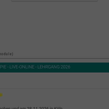
module)
E - LIVE-ONLINE - LEHRGANG 2026
ünchen und am 28.11.2026 in Köln