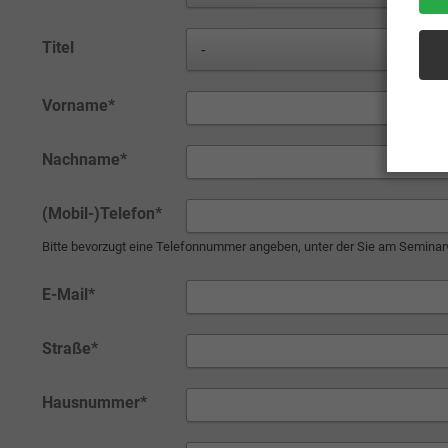
Titel
Vorname
*
Nachname
*
(Mobil-)Telefon
*
Bitte bevorzugt eine Telefonnummer angeben, unter der Sie am Seminar
E-Mail
*
Straße
*
Hausnummer
*