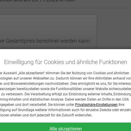
der Gesamtpreis berechnet werden kann.
Einwilligung für Cookies und ähnliche Funktionen
ier Wochen vor dem jeweiligen Lehrgangstermin.
 gebührenfrei stornieren.
er Auswahl „Alle akzeptieren“ stimmen Sie der Nutzung von Cookies und ähnlichen
ologien auf unseren Webseiten zu. Dadurch können wir Ihre Aktivitäten anhand vo
 auf einen späteren Termin verlegt werden, gelten die zu diesem
e- und Browsereinstellungen nachvollziehen. Dies ermöglicht es uns, für Sie interes
anzeigen bereitzustellen sowie die Funktionalitäten unserer Website sicherzustell
g zu verbessern. Die Verarbeitung erfolgt zur Einbindung externer Inhalte, Einbindun
Abweichende Rechnungsansc
ming-Inhalten und statistischen Analyse. Dabei werden Daten an Dritte in den USA
rgegeben und dort verarbeitet. Sie können unter
Privatsphäre-Einstellungen
Ihre
lligung auf Grundlage weiterer Informationen auch für einzelne Zwecke oder einzel
ACHTUNG: Wenn die Rechnung an eine 
ionen erteilen und dort jederzeit für die Zukunft widerrufen.
Arbeitgeber), dann geben Sie hier de
Bearbeitung ist nur möglich, wenn alle
Alle akzeptieren